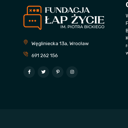
W
F
B
Węgliniecka 13a, Wrocław
r
691 262 156