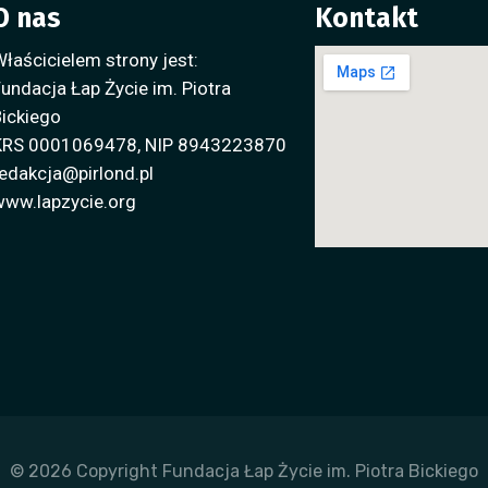
O nas
Kontakt
łaścicielem strony jest:
undacja Łap Życie im. Piotra
ickiego
KRS 0001069478, NIP 8943223870
edakcja@pirlond.pl
www.lapzycie.org
©
2026
Copyright Fundacja Łap Życie im. Piotra Bickiego